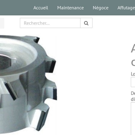
Accueil
Maintenance
Négoce
Affutage
L
Dé
di