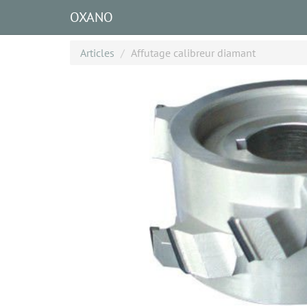
OXANO
Articles
Affutage calibreur diamant