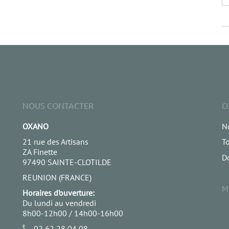
NOUS CONTACTER
O
OXANO
No
21 rue des Artisans
To
ZA Finette
D
97490 SAINTE-CLOTILDE
REUNION (FRANCE)
M
Horaires d’ouverture:
Du lundi au vendredi
8h00-12h00 / 14h00-16h00
02 62 28 04 08