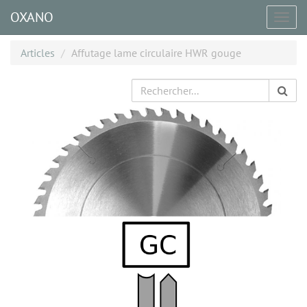
OXANO
Togg
navig
Articles
Affutage lame circulaire HWR gouge