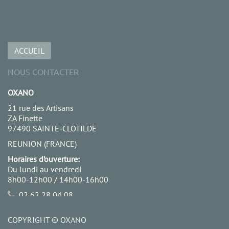
ACCUEIL
NOUS CONTACTER
OXANO
21 rue des Artisans
ZA Finette
97490 SAINTE-CLOTILDE
REUNION (FRANCE)
Horaires d’ouverture:
Du lundi au vendredi
8h00-12h00 / 14h00-16h00
02 62 28 04 08
06 92 68 18 99
contact@oxano.re
COPYRIGHT ©
OXANO