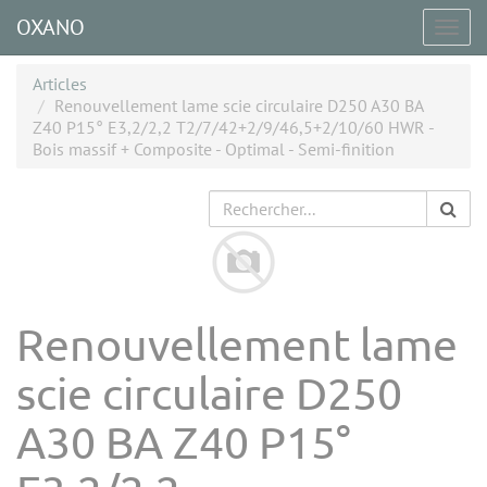
OXANO
Togg
navig
Articles
Renouvellement lame scie circulaire D250 A30 BA
Z40 P15° E3,2/2,2 T2/7/42+2/9/46,5+2/10/60 HWR -
Bois massif + Composite - Optimal - Semi-finition
Renouvellement lame
scie circulaire D250
A30 BA Z40 P15°