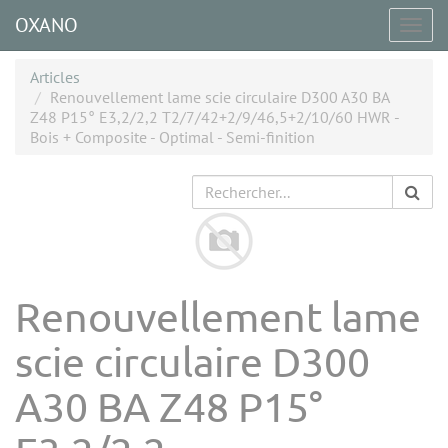
OXANO
Togg
navig
Articles
Renouvellement lame scie circulaire D300 A30 BA
Z48 P15° E3,2/2,2 T2/7/42+2/9/46,5+2/10/60 HWR -
Bois + Composite - Optimal - Semi-finition
Renouvellement lame
scie circulaire D300
A30 BA Z48 P15°