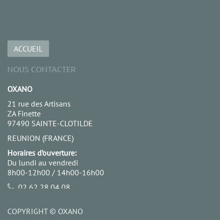
ACCUEIL
NOUS CONTACTER
OXANO
21 rue des Artisans
ZA Finette
97490 SAINTE-CLOTILDE
REUNION (FRANCE)
Horaires d’ouverture:
Du lundi au vendredi
8h00-12h00 / 14h00-16h00
02 62 28 04 08
06 92 68 18 99
contact@oxano.re
COPYRIGHT ©
OXANO