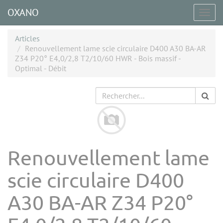
OXANO
Togg
navig
Articles
Renouvellement lame scie circulaire D400 A30 BA-AR
Z34 P20° E4,0/2,8 T2/10/60 HWR - Bois massif -
Optimal - Débit
Renouvellement lame
scie circulaire D400
A30 BA-AR Z34 P20°