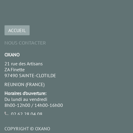
ACCUEIL
NOUS CONTACTER
OXANO
21 rue des Artisans
ZA Finette
97490 SAINTE-CLOTILDE
REUNION (FRANCE)
Horaires d’ouverture:
Du lundi au vendredi
8h00-12h00 / 14h00-16h00
02 62 28 04 08
06 92 68 18 99
contact@oxano.re
COPYRIGHT ©
OXANO