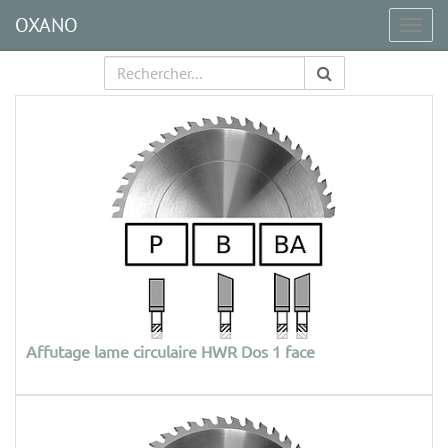
OXANO
Togg
navig
Affutage lame circulaire HWR Dos 1 face