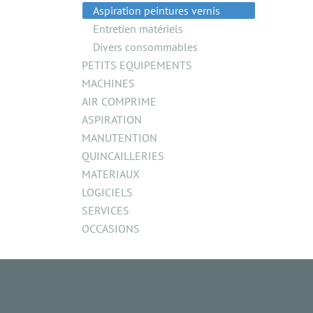
Aspiration peintures vernis
Entretien matériels
Divers consommables
PETITS EQUIPEMENTS
MACHINES
AIR COMPRIME
ASPIRATION
MANUTENTION
QUINCAILLERIES
MATERIAUX
LOGICIELS
SERVICES
OCCASIONS